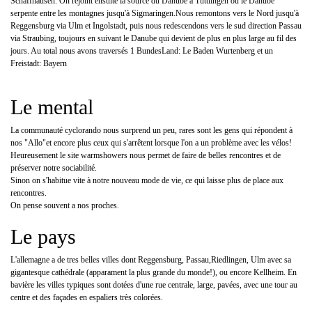
Schaffhausen. On rejoint ensuite la source du Danube à Tuttlingen où le Danube
serpente entre les montagnes jusqu'à Sigmaringen.Nous remontons vers le Nord jusqu'à
Reggensburg via Ulm et Ingolstadt, puis nous redescendons vers le sud direction Passau
via Straubing, toujours en suivant le Danube qui devient de plus en plus large au fil des
jours. Au total nous avons traversés 1 BundesLand: Le Baden Wurtenberg et un
Freistadt: Bayern
Le mental
La communauté cyclorando nous surprend un peu, rares sont les gens qui répondent à
nos "Allo"et encore plus ceux qui s'arrêtent lorsque l'on a un problème avec les vélos!
Heureusement le site warmshowers nous permet de faire de belles rencontres et de
préserver notre sociabilité.
Sinon on s'habitue vite à notre nouveau mode de vie, ce qui laisse plus de place aux
rencontres.
On pense souvent a nos proches.
Le pays
L'allemagne a de tres belles villes dont Reggensburg, Passau,Riedlingen, Ulm avec sa
gigantesque cathédrale (apparament la plus grande du monde!), ou encore Kellheim. En
bavière les villes typiques sont dotées d'une rue centrale, large, pavées, avec une tour au
centre et des façades en espaliers très colorées.