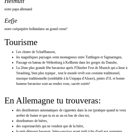
Helmutt
notre papa allemand
Eefje
notre coéquipière hollandaise au grand coeur!
Tourisme
Les chutes de Schaffhausen,
les magnifiques paysages semi montagneux entre Tuttlingen et Sigmaringen,
Passage en bateau de Weltenburg à Kellheim dans les gorges du Danube,
La 2ème plus grande fête bavaroise après l'Oktober Fest de Munich qui a lieue à
Straubing, bien plus typique , tout le monde revêt son costume traditionnel,
musique traditionnelle (semblable à la Umpapa d'Alsace), pintes d'1L et bonne
humeur bavaroise sont au rendez vous, sacrée soirée!
En Allemagne tu trouveras:
des distributeurs automatiques de cigarettes dans la rue (pratique quand tu veux
arrêter de fumer et que tu en as un en bas de chez toi,
distributeurs de bières,
des supermarchés qui ne vendent que de la bière,
le petit dêjeuner bavarois: bière-saucisse avant midi (clin d'oeil aux pompiers