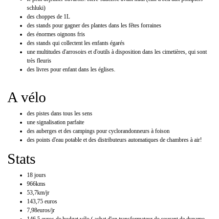
schluki)
des choppes de 1L
des stands pour gagner des plantes dans les fêtes forraines
des énormes oignons fris
des stands qui collectent les enfants égarés
une multitudes d'arrosoirs et d'outils à disposition dans les cimetières, qui sont
très fleuris
des livres pour enfant dans les églises.
A vélo
des pistes dans tous les sens
une signalisation parfaite
des auberges et des campings pour cyclorandonneurs à foison
des points d'eau potable et des distributeurs automatiques de chambres à air!
Stats
18 jours
966kms
53,7km/jr
143,75 euros
7,98euros/jr
146,5 euros de budget vélo ( achat d'un transformateur de courant de dynamo