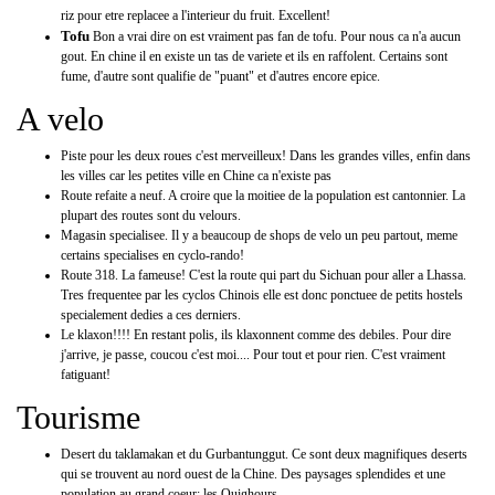
riz pour etre replacee a l'interieur du fruit. Excellent!
Tofu
Bon a vrai dire on est vraiment pas fan de tofu. Pour nous ca n'a aucun
gout. En chine il en existe un tas de variete et ils en raffolent. Certains sont
fume, d'autre sont qualifie de "puant" et d'autres encore epice.
A velo
Piste pour les deux roues c'est merveilleux! Dans les grandes villes, enfin dans
les villes car les petites ville en Chine ca n'existe pas
Route refaite a neuf. A croire que la moitiee de la population est cantonnier. La
plupart des routes sont du velours.
Magasin specialisee. Il y a beaucoup de shops de velo un peu partout, meme
certains specialises en cyclo-rando!
Route 318. La fameuse! C'est la route qui part du Sichuan pour aller a Lhassa.
Tres frequentee par les cyclos Chinois elle est donc ponctuee de petits hostels
specialement dedies a ces derniers.
Le klaxon!!!! En restant polis, ils klaxonnent comme des debiles. Pour dire
j'arrive, je passe, coucou c'est moi.... Pour tout et pour rien. C'est vraiment
fatiguant!
Tourisme
Desert du taklamakan et du Gurbantunggut. Ce sont deux magnifiques deserts
qui se trouvent au nord ouest de la Chine. Des paysages splendides et une
population au grand coeur: les Ouighours.