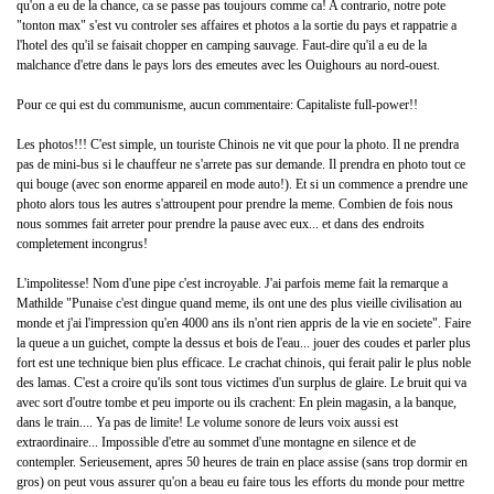
qu'on a eu de la chance, ca se passe pas toujours comme ca! A contrario, notre pote
"tonton max" s'est vu controler ses affaires et photos a la sortie du pays et rappatrie a
l'hotel des qu'il se faisait chopper en camping sauvage. Faut-dire qu'il a eu de la
malchance d'etre dans le pays lors des emeutes avec les Ouighours au nord-ouest.
Pour ce qui est du communisme, aucun commentaire: Capitaliste full-power!!
Les photos!!! C'est simple, un touriste Chinois ne vit que pour la photo. Il ne prendra
pas de mini-bus si le chauffeur ne s'arrete pas sur demande. Il prendra en photo tout ce
qui bouge (avec son enorme appareil en mode auto!). Et si un commence a prendre une
photo alors tous les autres s'attroupent pour prendre la meme. Combien de fois nous
nous sommes fait arreter pour prendre la pause avec eux... et dans des endroits
completement incongrus!
L'impolitesse! Nom d'une pipe c'est incroyable. J'ai parfois meme fait la remarque a
Mathilde "Punaise c'est dingue quand meme, ils ont une des plus vieille civilisation au
monde et j'ai l'impression qu'en 4000 ans ils n'ont rien appris de la vie en societe". Faire
la queue a un guichet, compte la dessus et bois de l'eau... jouer des coudes et parler plus
fort est une technique bien plus efficace. Le crachat chinois, qui ferait palir le plus noble
des lamas. C'est a croire qu'ils sont tous victimes d'un surplus de glaire. Le bruit qui va
avec sort d'outre tombe et peu importe ou ils crachent: En plein magasin, a la banque,
dans le train.... Ya pas de limite! Le volume sonore de leurs voix aussi est
extraordinaire... Impossible d'etre au sommet d'une montagne en silence et de
contempler. Serieusement, apres 50 heures de train en place assise (sans trop dormir en
gros) on peut vous assurer qu'on a beau eu faire tous les efforts du monde pour mettre