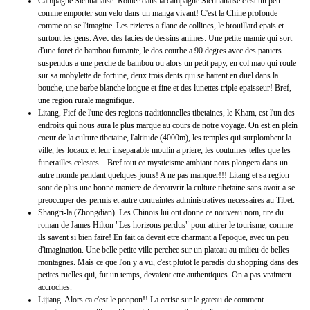
Campagne Sichuanaise. Rouler dans la campagne Sichuanaise c'est un peu
comme emporter son velo dans un manga vivant! C'est la Chine profonde
comme on se l'imagine. Les rizieres a flanc de collines, le brouillard epais et
surtout les gens. Avec des facies de dessins animes: Une petite mamie qui sort
d'une foret de bambou fumante, le dos courbe a 90 degres avec des paniers
suspendus a une perche de bambou ou alors un petit papy, en col mao qui roule
sur sa mobylette de fortune, deux trois dents qui se battent en duel dans la
bouche, une barbe blanche longue et fine et des lunettes triple epaisseur! Bref,
une region rurale magnifique.
Litang, Fief de l'une des regions traditionnelles tibetaines, le Kham, est l'un des
endroits qui nous aura le plus marque au cours de notre voyage. On est en plein
coeur de la culture tibetaine, l'altitude (4000m), les temples qui surplombent la
ville, les locaux et leur inseparable moulin a priere, les coutumes telles que les
funerailles celestes... Bref tout ce mysticisme ambiant nous plongera dans un
autre monde pendant quelques jours! A ne pas manquer!!! Litang et sa region
sont de plus une bonne maniere de decouvrir la culture tibetaine sans avoir a se
preoccuper des permis et autre contraintes administratives necessaires au Tibet.
Shangri-la (Zhongdian). Les Chinois lui ont donne ce nouveau nom, tire du
roman de James Hilton "Les horizons perdus" pour attirer le tourisme, comme
ils savent si bien faire! En fait ca devait etre charmant a l'epoque, avec un peu
d'imagination. Une belle petite ville perchee sur un plateau au milieu de belles
montagnes. Mais ce que l'on y a vu, c'est plutot le paradis du shopping dans des
petites ruelles qui, fut un temps, devaient etre authentiques. On a pas vraiment
accroches.
Lijiang. Alors ca c'est le ponpon!! La cerise sur le gateau de comment