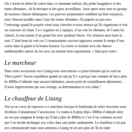
On s’arrete en debut de soiree dans ce charmant endroit, des petits bungalows et des
tentes tibetaines , de la musique et des gens acceuillants. Juste apres nous tout un groupe
de touristes chinois debarquent. Les pauvres proprietaires semblent un brin surpasses,
nous finiront installes dans l’une des tentes tibetaines. On papote un peu avec
l’entourage quand le proprio vient nous chercher et nous anonce qu’ils organisent ce soir
un concours de chant. Ca s’organise en 2 equipes, d’un cote les tibetains, de l’autre les
chinois, le tout autour d’un grand feu avec quelaues bieres. On chantera ainsi toute la
nuit. C’était beau de voir ces 2 communautes souvent opposees reunies le temps d’une
soiree dans la gaiete et la bonne humeur. La soiree se termine avec des danses
traditionnelles autour du feu avec un meneur bien experimente, c’était juste extra !
Le marcheur
Dans notre ascenssion vers Litang nous rencontrons ce jeune homme qui se rend au
Tibet a pied ! Sacree expedition quand on sait qu’il y a presqu’une centaine de km a plus
de 4000m d’altitude sans aucune habitation, aucun point de ravitaillement alimentaire…
Il nous impressionne par son courage, sa determination et son calme !
Le chauffeur de Litang
Oui on ne cesse de repenser a ce marcheur lorsque le lendemain de notre rencontre nous
decidons d’abandonner l’acsenssion. Ce matin la il pleut déjà a 3000m d’altitude alors
on ose pas imaginer le temps qu’il fait a plus de 4000m et c’est d’un commun accord
que l’on decide decharger nos velos dans une petite camionnette. Le chauffeur n’est pas
tres communicatif mais nous amenera a Litang en un peu plus de 3h de trajet.