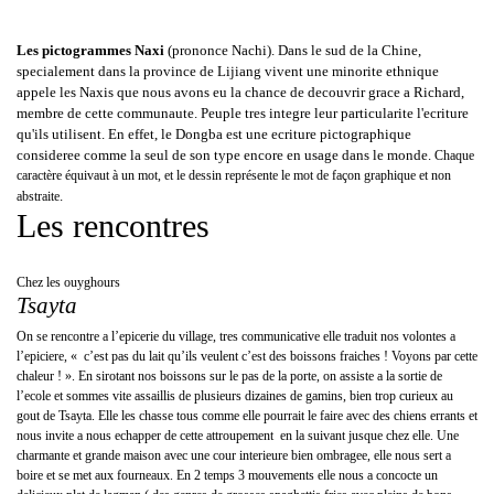
Les pictogrammes Naxi
(prononce Nachi). Dans le sud de la Chine,
specialement dans la province de Lijiang vivent une minorite ethnique
appele les Naxis que nous avons eu la chance de decouvrir grace a Richard,
membre de cette communaute. Peuple tres integre leur particularite l'ecriture
qu'ils utilisent. En effet, le Dongba est une ecriture pictographique
consideree comme la seul de son type encore en usage dans le monde.
Chaque
caractère équivaut à un mot, et le dessin représente le mot de façon graphique et non
.
abstraite
Les rencontres
Chez les ouyghours
Tsayta
On se rencontre a l’epicerie du village, tres communicative elle traduit nos volontes a
l’epiciere, « c’est pas du lait qu’ils veulent c’est des boissons fraiches ! Voyons par cette
chaleur ! ». En sirotant nos boissons sur le pas de la porte, on assiste a la sortie de
l’ecole et sommes vite assaillis de plusieurs dizaines de gamins, bien trop curieux au
gout de Tsayta. Elle les chasse tous comme elle pourrait le faire avec des chiens errants et
nous invite a nous echapper de cette attroupement en la suivant jusque chez elle. Une
charmante et grande maison avec une cour interieure bien ombragee, elle nous sert a
boire et se met aux fourneaux. En 2 temps 3 mouvements elle nous a concocte un