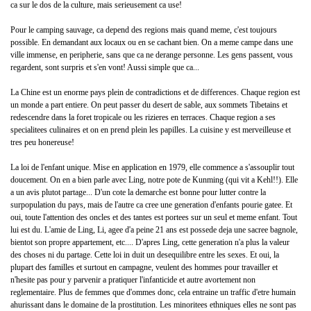
ca sur le dos de la culture, mais serieusement ca use!
Pour le camping sauvage, ca depend des regions mais quand meme, c'est toujours
possible. En demandant aux locaux ou en se cachant bien. On a meme campe dans une
ville immense, en peripherie, sans que ca ne derange personne. Les gens passent, vous
regardent, sont surpris et s'en vont! Aussi simple que ca...
La Chine est un enorme pays plein de contradictions et de differences. Chaque region est
un monde a part entiere. On peut passer du desert de sable, aux sommets Tibetains et
redescendre dans la foret tropicale ou les rizieres en terraces. Chaque region a ses
specialitees culinaires et on en prend plein les papilles. La cuisine y est merveilleuse et
tres peu honereuse!
La loi de l'enfant unique. Mise en application en 1979, elle commence a s'assouplir tout
doucement. On en a bien parle avec Ling, notre pote de Kunming (qui vit a Kehl!!). Elle
a un avis plutot partage... D'un cote la demarche est bonne pour lutter contre la
surpopulation du pays, mais de l'autre ca cree une generation d'enfants pourie gatee. Et
oui, toute l'attention des oncles et des tantes est portees sur un seul et meme enfant. Tout
lui est du. L'amie de Ling, Li, agee d'a peine 21 ans est possede deja une sacree bagnole,
bientot son propre appartement, etc.... D'apres Ling, cette generation n'a plus la valeur
des choses ni du partage. Cette loi in duit un desequilibre entre les sexes. Et oui, la
plupart des familles et surtout en campagne, veulent des hommes pour travailler et
n'hesite pas pour y parvenir a pratiquer l'infanticide et autre avortement non
reglementaire. Plus de femmes que d'ommes donc, cela entraine un traffic d'etre humain
ahurissant dans le domaine de la prostitution. Les minoritees ethniques elles ne sont pas