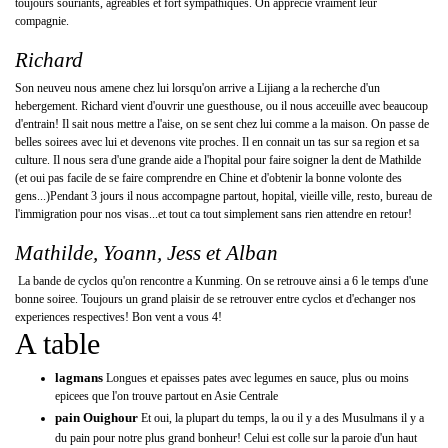
toujours souriants, agreables et fort sympathiques. On apprecie vraiment leur
compagnie.
Richard
Son neuveu nous amene chez lui lorsqu'on arrive a Lijiang a la recherche d'un
hebergement. Richard vient d'ouvrir une guesthouse, ou il nous acceuille avec beaucoup
d'entrain! Il sait nous mettre a l'aise, on se sent chez lui comme a la maison. On passe de
belles soirees avec lui et devenons vite proches. Il en connait un tas sur sa region et sa
culture. Il nous sera d'une grande aide a l'hopital pour faire soigner la dent de Mathilde
(et oui pas facile de se faire comprendre en Chine et d'obtenir la bonne volonte des
gens...)Pendant 3 jours il nous accompagne partout, hopital, vieille ville, resto, bureau de
l'immigration pour nos visas...et tout ca tout simplement sans rien attendre en retour!
Mathilde, Yoann, Jess et Alban
La bande de cyclos qu'on rencontre a Kunming. On se retrouve ainsi a 6 le temps d'une
bonne soiree. Toujours un grand plaisir de se retrouver entre cyclos et d'echanger nos
experiences respectives! Bon vent a vous 4!
A table
lagmans
Longues et epaisses pates avec legumes en sauce, plus ou moins
epicees que l'on trouve partout en Asie Centrale
pain Ouighour
Et oui, la plupart du temps, la ou il y a des Musulmans il y a
du pain pour notre plus grand bonheur! Celui est colle sur la paroie d'un haut