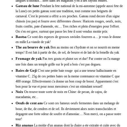
langues d'oiseaux... Bref dans les magasins y'en a des rayons entiers.
Gateau de lune
Pendant la fete national de la mi-automne (appele aussi fete de
la Lune) ces petits gateau sont une tradition, tout comme nos beignets de
carnaval. C'est le present a offrir a ces proches. Gateau rond decore d'un signe
chinois (ou pas) et fourre avec differentes choses: Haricots rouges, oeufs, noix,
fruits confits, pate d'amende, etc.... Tres riches et plein d'energies pour l'effort.
On s'en est gave, surtout que passe les fete il sont vendus moitie prix
Baotsa
Ce sont des especes de grosses ravioles fourrees a.... je vous le donne
en mille:La viande de yak!
The au beurre de yak
Ben au moins on s'hydrate et on se nourrit en meme
temps! Il est fait à partir de the, de sel, de beurre et de lait de la femelle du yak
Fromage de yak
Pas tres goutu et plutot sec et dur! Par contre on l'a mange
une fois dans un temple grille sur le poil a bois c'est pas degueu.
Baies de Goji
C'est une petite baie rouge qui a une teneur hallucinante en
vitamine C. 25g de ces petites baies on la meme contenance en vitamine C que
400 orange. Effectivement c'a donne un bon coup de boost. Apparement c'est
bon pour la vue et pour nous messieurs c'est un stimulant sexuel!
Noix
On trouve toute sorte de noix en Chine: de pecan, de cajou, de
macadamia, etc...
Oeufs de cent ans
Ce sont ces fameux oeufs fermentes dans un melange de
boue, de the, de cendres et de sel. Ils deviennent alors noirs transclucides et
degagent une forte odeur de soufre et d'amoniac.... Non merci, on a passe notre
tour!
Riz ananas
La moitie d'un ananas dont la chaire a ete extraite et cuite avec du