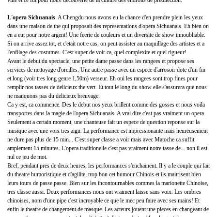
ville et ce fut pour notre decouverte de la culture des endroits de predilection.
L'opera Sichuanais
. A Chengdu nous avons eu la chance d'en prendre plein les yeux
dans une maison de the qui proposait des representations d'opera Sichuanais. Eh bien on
en a eut pour notre argent! Une feerie de couleurs et un diversite de show innoubliable.
Si on arrive assez tot, et c'etait notre cas, on peut assister au maquillage des artistes et a
l'enfilage des costumes. C'est super de voir ca, quel complexite et quel rigueur!
Avant le debut du spectacle, une petite dame passe dans les rangees et propose ses
services de nettoyage d'oreilles. Une autre passe avec un espece d'arrosoir dote d'un fin
et long (voir tres long genre 1,50m) verseur. Eh oui les rangees sont trop fines pour
remplir nos tasses de delicieux the vert. Et tout le long du show elle s'assurera que nous
ne manquons pas du delicieux breuvage.
Ca y est, ca commence. Des le debut nos yeux brillent comme des gosses et nous voila
transportes dans la magie de l'opera Sichuanais. A vrai dire c'est pas vraiment un opera.
Seulement a certain moment, une chanteuse fait un espece de question reponse sur la
musique avec une voix tres aigu. La performance est impressionante mais heureusement
ne dure pas plus de 15 min... C'est super classe a voir mais avec Matoche ca suffit
amplement 15 minutes. L'opera traditionelle c'est pas vraiment notre tasse de... non il est
nul ce jeu de mot.
Bref, pendant pres de deux heures, les performances s'enchainent. Il y a le couple qui fait
du theatre humoristique et d'agilite, trop bon cet humour Chinois et ils maitrisent bien
leurs tours de passe passe. Bien sur les incontournables commes la marionette Chinoise,
tres classe aussi. Deux performances nous ont vraiment laisse sans voix. Les ombres
chinoises, nom d'une pipe c'est incroyable ce que le mec peu faire avec ses mains! Et
enfin le theatre de changement de masque. Les acteurs jouent une pieces en changeant de