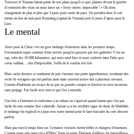
Traverser le Yunnan faisait partie de nos plans jusqu'à ce que, plantes devant le guichet
d’extension des visas on nous lance un « Sorry mister, impossible ! » Ok donc
changement de plan et plus que 3 jours pour sortir du pays. On prendra donc le soir
meme un bus de nuit pour Kunming (capital du Yunnan) puis le jours d’apres pour le
Laos.
Le mental
Alors pour la Chine c'est un gros melange d'emotions dans les premiers temps.
Forcemment super contents d'etre arrives jusqu'ici pousses par nos guiboles! C'est un
cap, celui des 10 000 kilometres, qui nous rend fiers et nous conforte dans l'idee qu'a
coeur vaillant.... rien d'impossible. Suffit de le vouloir tres fort.
Mais cache derriere ce sentiment de joie s'insinue une petite apprehension, resultante des
recits de voyageur qui ont parfois aime mais souvent trouve dur a plusieurs niveaux.
Comme d'habitude on essaye de ne pas en prendre compte et d'arriver en terre inconnue
sans prejuge. Pas facile avec tout ce que l'on a entendu.
Une fois a l'interieur et confrontes a la culture on s'apercoit quand meme que c'est pas
facile du tout comme choc culturelle. Ajoute a ca les terribles rages de dents de Mathilde,
le melange fut explosif et a joue avec notre mental pour le faire basculer du cote obscure
parfois.
Mais pas tout le temps bien sur. Certaines victoires furent belles et chargees d'emotions.
Comme notre plus haut col a 4700m! Toute la partie Tibetaine d'ailleurs fut merveilleuse: