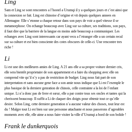
Ling
Sam et Ling se sont rencontres a l’hostel a Urumqi il y a quelques jours et c’est ainsi que
la connexion se fait. Ling est chinoise d’origine et vit depuis quelques annees en
Allemagne. Elle s’etonne a chaque retour dans son pays de voir a quel vitesse il se
metamorphose. On echange beaucoup avec Ling sur sa culture, ses traditions, son pays,
il faut dire que la barriere de la langue en moins aide beaucoup a communiquer. Les
echanges avec Ling sont interessants car ayant vecu a l’etranger elle a un certain recul
sur sa culture et est bien consciente des cotes obscures de celle-ci. Une rencontre tres
riche !
Li
Li est une des meilleures amies de Ling. A 21 ans elle a sa propre voiture dernier cris,
elle sera bientôt proprietaire de son appartement et a faire du shopping avec elle on
comprend vite qu’il n’y a pas de restriction de budget. Ling nous fait part de son
interpretation et sans aucune gene face a son amie nous indique que Li est l’exemple le
plus basique de la derniere genration de chinois, celle contrainte a la loi de l’enfant
unique. Li n’a donc pas de frere et sœur, elle a par contre tous ses oncles et tantes qui la
cherissent beaucoup. Il suffit a Li de claquer des doigts pour obtenir tout ce qu’elle
desire. Selon Ling, cette derniere generation n’a aucune valeur des choses, tout leur est
du ! Malgre tout Li est bien sur une personne attachante et nous passerons d’agreables
moments avec elle, elle aime a nous faire visiter la ville d’Urumqi a bord de son bolide !
Frank le dunkerquois