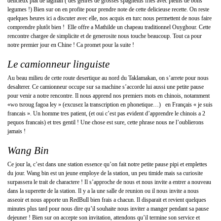
delicieux plat de lagman ( des genres de grosses spaghettis fries avec pleins de bons
legumes !) Bien sur on en profite pour prendre note de cette delicieuse recette. On reste
quelques heures ici a discuter avec elle, nos acquis en turc nous permettent de nous faire
comprendre plutôt bien ! Elle offre a Mathilde un chapeau traditionnel Ouyghour. Cette
rencontre chargee de simplicite et de generosite nous touche beaucoup. Tout ca pour
notre premier jour en Chine ! Ca promet pour la suite !
Le camionneur linguiste
Au beau milieu de cette route desertique au nord du Taklamakan, on s’arrete pour nous
desalterer. Ce camionneur occupe sur sa machine s’accorde lui aussi une petite pause
pour venir a notre rencontre. Il nous apprend nos premiers mots en chinois, notamment
«wo tsroug fagoa ley » (excusez la transcription en phonetique…) en Français « je suis
francais ». Un homme tres patient, (et oui c’est pas evident d’apprendre le chinois a 2
pequos francais) et tres gentil ! Une chose est sure, cette phrase nous ne l’oublierons
jamais !
Wang Bin
Ce jour la, c’est dans une station essence qu’on fait notre petite pause pipi et emplettes
du jour. Wang bin est un jeune employe de la station, un peu timide mais sa curiosite
surpassera le trait de charactere ! Il s’approche de nous et nous invite a entrer a nouveau
dans la superette de la station. Il y a la une salle de reunion ou il nous invite a nous
asseoir et nous apporte un RedBull bien frais a chacun. Il disparait et revient quelques
minutes plus tard pour nous dire qu’il souhaite nous inviter a manger pendant sa pause
dejeuner ! Bien sur on accepte son invitation, attendons qu’il termine son service et