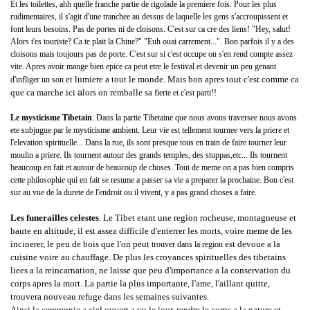
Et les toilettes, ahh quelle franche partie de rigolade la premiere fois. Pour les plus
rudimentaires, il s'agit d'une tranchee au dessus de laquelle les gens s'accroupissent et
font leurs besoins. Pas de portes ni de cloisons. C'est sur ca cre des liens! "Hey, salut!
Alors t'es touriste? Ca te plait la Chine?" "Euh ouai carrement...". Bon parfois il y a des
cloisons mais toujours pas de porte. C'est sur si c'est occupe on s'en rend compte assez
vite. Apres avoir mange bien epice ca peut etre le festival et devenir un peu genant
et lumiere a tout le monde. Mais bon apres tout c'est comme ca
d'infliger un son
que ca m
ar
che ici
a
lors on remballe sa f
ierte et c'est parti!!
Le mysticisme Tibetain
. Dans la partie Tibetaine que nous avons traversee nous avons
ete subjugue par le mysticisme ambient. Leur vie est tellement tournee vers la priere et
l'elevation spirituelle... Dans la rue, ils sont presque tous en train de faire tourner leur
moulin a priere. Ils tournent autour des grands temples, des stuppas,etc... Ils tournent
beaucoup en fait et autour de beaucoup de choses. Tout de meme on a pas bien compris
cette philosophie qui en fait se resume a passer sa vie a preparer la prochaine. Bon c'est
sur au vue de la durete de l'endroit ou il vivent, y a pas grand choses a faire.
Les funerailles celestes
. Le Tibet etant une region rocheuse, montagneuse et
haute en altitude, il est assez difficile d'enterrer les morts, voire meme de les
incinerer, le peu de bois que l'on peut
est devoue a la
trouver dans la region
cuisine voire au chauffage. De plus les croyances spirituelles des tibetains
liees a la reincarnation, ne laisse que peu d'importance a la conservation du
corps apres la mort. La partie la plus importante, l'ame, l'aillant quitte,
trouvera nouveau refuge dans les semaines suivantes.
Ainsi la ceremonie a ciel ouvert a vu le jour, rendre le corps a la nature et