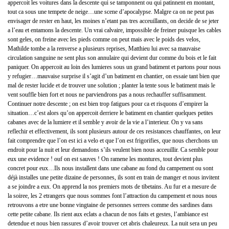
appercoit les voitures dans la descente qui se tamponnent ou qui patinnent en montant,
tout ca sous une tempete de neige…une scene d’apocalypse. Malgre ca on ne peut pas
envisager de rester en haut, les moines n’etant pas tres acceuillants, on decide de se jeter
a l’eau et entamons la descente. Un vrai calvaire, impossible de freiner puisque les cables
sont geles, on freine avec les pieds comme on peut mais avec le poids des velos,
Mathilde tombe a la renverse a plusieurs reprises, Matthieu lui avec sa mauvaise
circulation sanguine ne sent plus son annulaire qui devient dur comme du bois et le fait
paniquer. On appercoit au loin des lumieres sous un grand batiment et partons pour nous
y refugier…mauvaise surprise il s’agit d’un batiment en chantier, on essaie tant bien que
mal de rester lucide et de trouver une solution ; planter la tente sous le batiment mais le
vent souffle bien fort et nous ne parviendrons pas a nous rechauffer suffisamment.
Continuer notre descente ; on est bien trop fatigues pour ca et risquons d’empirer la
situation…c’est alors qu’on appercoit derriere le batiment en chantier quelques petites
cabanes avec de la lumiere et il semble y avoir de la vie a l’interieur. On y va sans
reflechir et effectivement, ils sont plusieurs autour de ces resistances chauffantes, on leur
fait comprendre que l’on est ici a velo et que l’on est frigorifies, que nous cherchons un
endroit pour la nuit et leur demandons s’ils veulent bien nous acceuillir. Ca semble pour
eux une evidence ! ouf on est sauves ! On ramene les montures, tout devient plus
concret pour eux…Ils nous installent dans une cabane au fond du campement ou sont
déjà installes une petite dizaine de personnes, ils sont en train de manger et nous invitent
a se joindre a eux. On apprend la nos premiers mots de tibetains. Au fur et a mesure de
la soiree, les 2 etrangers que nous sommes font l’attraction du campement et nous nous
retrouvons a etre une bonne vingtaine de personnes serrees comme des sardines dans
cette petite cabane. Ils rient aux eclats a chacun de nos faits et gestes, l’ambiance est
detendue et nous bien rassures d’avoir trouver cet abris chaleureux. La nuit sera un peu