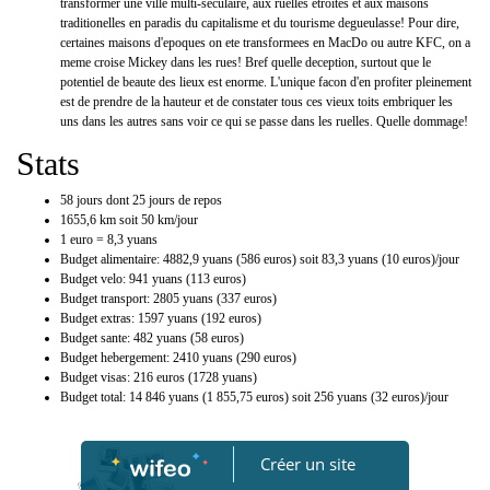
transformer une ville multi-seculaire, aux ruelles etroites et aux maisons
traditionelles en paradis du capitalisme et du tourisme degueulasse! Pour dire,
certaines maisons d'epoques on ete transformees en MacDo ou autre KFC, on a
meme croise Mickey dans les rues! Bref quelle deception, surtout que le
potentiel de beaute des lieux est enorme. L'unique facon d'en profiter pleinement
est de prendre de la hauteur et de constater tous ces vieux toits embriquer les
uns dans les autres sans voir ce qui se passe dans les ruelles. Quelle dommage!
Stats
58 jours dont 25 jours de repos
1655,6 km soit 50 km/jour
1 euro = 8,3 yuans
Budget alimentaire: 4882,9 yuans (586 euros) soit 83,3 yuans (10 euros)/jour
Budget velo: 941 yuans (113 euros)
Budget transport: 2805 yuans (337 euros)
Budget extras: 1597 yuans (192 euros)
Budget sante: 482 yuans (58 euros)
Budget hebergement: 2410 yuans (290 euros)
Budget visas: 216 euros (1728 yuans)
Budget total: 14 846 yuans (1 855,75 euros) soit 256 yuans (32 euros)/jour
Créer un site