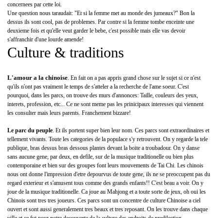
concernees par cette loi.
Une question nous taraudait: "Et si la femme met au monde des jumeaux?" Bon la
dessus ils sont cool, pas de problemes. Par contre si la femme tombe enceinte une
deuxieme fois et qu'elle veut garder le bebe, c'est possible mais elle vas devoir
s'affranchir d'une lourde amende!
Culture & traditions
L'amour a la chinoise
. En fait on a pas appris grand chose sur le sujet si ce n'est
qu'ils n'ont pas vraiment le temps de s'atteler a la recherche de l'ame soeur. C'est
pourquoi, dans les parcs, on trouve des murs d'annonces: Taille, couleurs des yeux,
interets, profession, etc... Ce ne sont meme pas les prinicipaux interesses qui viennent
les consulter mais leurs parents. Franchement bizzare!
Le parc du peuple
. Et ils portent super bien leur nom. Ces parcs sont extraordinaires et
tellement vivants. Toute les categories de la populace s'y retrouvent. On y regarde la tele
publique, bras dessus bras dessous plantes devant la boite a troubadour. On y danse
sans aucune gene, par deux, en defile, sur de la musique traditionelle ou bien plus
contemporaine et bien sur des groupes font leurs mouvements de Tai Chi. Les chinois
nous ont donne l'impression d'etre depourvus de toute gene, ils ne se preoccupent pas du
regard exterieur et s'amusent tous comme des grands enfants!! C'est beau a voir. On y
joue de la musique traditionelle. Ca joue au Mahjong et a toute sorte de jeux, oh oui les
Chinois sont tres tres joueurs. Ces parcs sont un concentre de culture Chinoise a ciel
ouvert et sont aussi generalement tres beaux et tres reposant. On les trouve dans chaque