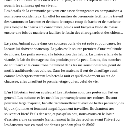
nourrir les animaux qui en vivent.
Les details de la ceremonie peuvent etre assez derangeants en comparaison a
nos reperes occidentaux. En effet les maitres de ceremonie facilitent le travail
des vautours en lacerant et debitant le corps a coup de hache et de machette
puis lorsque la chair a ete consommee, les os sont broyes a l'aide de masse
encore une fois de maniere a faciliter le festin des charognards et des chiens...
Le yaks.
Animal adore dans ces contrees ou la vie est rude et pour cause, les
locaux lui doivent beaucoup. Le yaks est la source premiere d'une multitude
de choses. Les poils servent a la fabrication des habits. La chaire a faire de la
viande, le lait du fromage est des produits pour la peau. Les os, des manches
de couteaux et le crane trone fierement dans les maisons tibetaines, peint de
motifs traditionels tres colores. Dans les maisons il sert de chauffage aussi,
comme les bergers rentrent les betes la nuit et qu'elles dorment au rez-de-
chaussee, elles chauffent le premier etage qui est celui de vie.
L'art Tibetain, tout en couleurs!
Les Tibetains sont tres portes sur l'art en
general. Les maisons et les meubles par exemple sont tres colores. Ils sont
pour une large majorite, habille traditionellement avec de belles parurent, des
bijoux (hommes et femmes) magnifiquement travailles. Ils chantent tres
souvent et bien! Et ils dansent, et pas qu'un peu, nous avons eu le loisir
d'assister a une ceremonie (certainement la fin des recoltes avant l'hiver) ou
les danseurs tous en rond ont danses pendant plus de 8h00!!