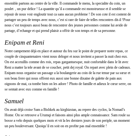
ensemble partons au centre de la ville. Il commande le menu, la specialite du coin, un
poulet , un pur delice ! La quantite qu’il a commande est monstrueuse et il semble se
rejouir de nous voir engloutir tout ca sans aucun probleme ! De son cote il est content de
partager un peu de temps avec nous, c’est si rare de faire de telles rencontres dit-il !Pour
nous c’est toujours aussi beau de rencontrer des jeunes personnes comme lui avide de
partage, d’echange et qui prend plaisir a offrir de son temps et de sa personne.
Enipam et Reni
Notre campement déjà en place et autour du feu sur le point de preparer notre repas, ce
couple de cinquantenaires vient nous deloger et nous invitent a passer la nuit chez eux.
On est acceuillis comme des rois, repas gargantuesque, nuit confortable dans le lit avec
Reni a matter la tele avant de se coucher, petit dej royal. On repart avec plein de cadeaux.
Enipam nous organise un passage a la boulangerie au coin de la rue tenue par sa sœur et
son beau frere qui nous offrent eux aussi une bonne dixaine de galette de pain aux
oignons de mai, ca tombe bien on les adore ! Photo de famille et adieux le cœur serre, on
se sentait avec eux comme en famille !
Samuel
On avait déjà croise Sam a Bishkek au kirghizstan, au repere des cyclos, la Nomad’s
Home. On se retrouve a Urumqi et faisons ainsi plus ample connaissance. Sam roule sa
bosse a velo depuis quelques mois et vit la les derniers jours de son periple, un moment
un peu bouleversant. Quoiqu’il en soit on en profite pas mal ensemble !