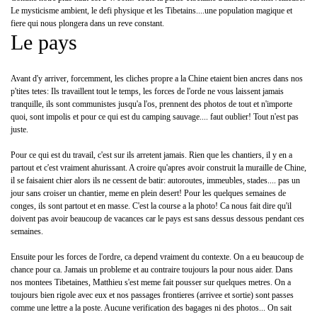
Le mysticisme ambient, le defi physique et les Tibetains....une population magique et
fiere qui nous plongera dans un reve constant.
Le pays
Avant d'y arriver, forcemment, les cliches propre a la Chine etaient bien ancres dans nos
p'tites tetes: Ils travaillent tout le temps, les forces de l'orde ne vous laissent jamais
tranquille, ils sont communistes jusqu'a l'os, prennent des photos de tout et n'importe
quoi, sont impolis et pour ce qui est du camping sauvage.... faut oublier! Tout n'est pas
juste.
Pour ce qui est du travail, c'est sur ils arretent jamais. Rien que les chantiers, il y en a
partout et c'est vraiment ahurissant. A croire qu'apres avoir construit la muraille de Chine,
il se faisaient chier alors ils ne cessent de batir: autoroutes, immeubles, stades.... pas un
jour sans croiser un chantier, meme en plein desert! Pour les quelques semaines de
conges, ils sont partout et en masse. C'est la course a la photo! Ca nous fait dire qu'il
doivent pas avoir beaucoup de vacances car le pays est sans dessus dessous pendant ces
semaines.
Ensuite pour les forces de l'ordre, ca depend vraiment du contexte. On a eu beaucoup de
chance pour ca. Jamais un probleme et au contraire toujours la pour nous aider. Dans
nos montees Tibetaines, Matthieu s'est meme fait pousser sur quelques metres. On a
toujours bien rigole avec eux et nos passages frontieres (arrivee et sortie) sont passes
comme une lettre a la poste. Aucune verification des bagages ni des photos... On sait