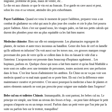
migraine, probleme de peau, maux de ventre, etc...
Le the est aux chinois ce que le vin est au francais. Il se garde en cave aussi et peut,
selon les crus et sa vetuste, atteindre des prix exhorbitants.
Payer l'addition.
Quand est venu le moment de payer l'addition, preparez vous a un
combat de gladiateur ou celui qui aura le plus joue des coudes et crie le plus fort pourra
payer l'adition. Alors c'est sur quand nous, les visages pales, on fait nos petits calculs qui
durent des plombes pour etre au plus equitable ca les fait bien marrer.
Medecine chinoise
. Bien sur elle est omnipresente. Les pharmacies regorgent de
plantes, de racines et autre trucs inconnus au bataillon. Genre des bois de cerf en lamelle
qu'ils utilisent en infusion! On voit aussi sur les torses nus, ces grosses marques rouge
provenant des pots de verre qu'ils se collent dans le dos en faisant le vide d'air a
l'interieur. L'acuponcture est presente dans beaucoup d'hopitaux egalement... Les
hopitaux, parlons en. Quelque chose qui nous a fait bien marrer et qu'au final Mathilde a
teste sont ces salles avec une trentaine de personnes, toutes assisent avec une perfusion
dans le bras. C'est leur facon d'administrer les antibios. En Chine on ne va pas voir son
medecin quand ca va mal mais quand on se porte bien. Eh oui c'est la difference entre
maintenance curative et preventive. C'est aussi pourquoi la medecine a base de plantes et
autres elements naturels ne sont pas prescrite pour soigner une maladie dans l'urgence!
Bebe cul nu et toilettes Chinois
. Immanquable, ils sont partout, les bebes cul nu. Le
principe est simple, une fente au niveau des fesses et hop... on peut faire defequer le petit
poupon n'importe ou en un temps record. Parfois dans un petit verre que l'on jette par la
suite ou parfois ben sur le trottoir, tranquillou!