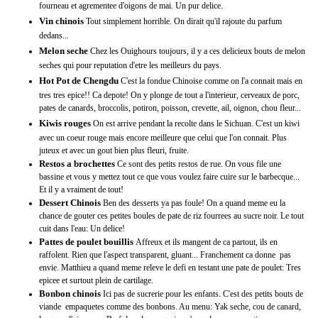
fourneau et agrementee d'oigons de mai. Un pur delice.
Vin chinois
Tout simplement horrible. On dirait qu'il rajoute du parfum
dedans...
Melon seche
Chez les Ouighours toujours, il y a ces delicieux bouts de melon
seches qui pour reputation d'etre les meilleurs du pays.
Hot Pot de Chengdu
C'est la fondue Chinoise comme on l'a connait mais en
tres tres epice!! Ca depote! On y plonge de tout a l'interieur, cerveaux de porc,
pates de canards, broccolis, potiron, poisson, crevette, ail, oignon, chou fleur...
Kiwis rouges
On est arrive pendant la recolte dans le Sichuan. C'est un kiwi
avec un coeur rouge mais encore meilleure que celui que l'on connait. Plus
juteux et avec un gout bien plus fleuri, fruite.
Restos a brochettes
Ce sont des petits restos de rue. On vous file une
bassine et vous y mettez tout ce que vous voulez faire cuire sur le barbecque...
Et il y a vraiment de tout!
Dessert Chinois
Ben des desserts ya pas foule! On a quand meme eu la
chance de gouter ces petites boules de pate de riz fourrees au sucre noir. Le tout
cuit dans l'eau: Un delice!
Pattes de poulet bouillis
Affreux et ils mangent de ca partout, ils en
raffolent. Rien que l'aspect transparent, gluant... Franchement ca donne pas
envie. Matthieu a quand meme releve le defi en testant une pate de poulet: Tres
epicee et surtout plein de cartilage.
Bonbon chinois
Ici pas de sucrerie pour les enfants. C'est des petits bouts de
viande empaquetes comme des bonbons. Au menu: Yak seche, cou de canard,