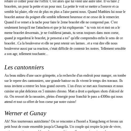
refaire ce collier pour me l'offrir. C'est alors que lui vient une autre idee. Il va faire 2
bracelets, un pour la petite et un pour moi. La petite le voit se mettre a l'oeuvre et ca
semble lui plaire, elle est de plus en plus a l'aise parmi nous. Quand Matthieu lui noue le
bracelet autour du poignet elle semble tellement heureuse et ne cesse de le remercier.
Quand il se remet a la tache pour faire le 2eme bracelet elle ne comprend pas. C'est
seulement lorsqu'il me l'attachera et que je lui expliquerais " tu vois toi et moi on a le
meme bracelet desormais, je ne t'oublierai jamais, tu seras toujours dans mon coeur,
quand je regarderai le bracelet, je penserai a toi" qu'elle comprendra enfin le sens de ce
bracelet...Ca la bouleverse et elle ne peut retenir ses larmes...et a vrai dire elle nous
bouleverse aussi par sa reaction, c'etait difficile de contenir les notres. Tellement sensible
a son age, tellement touchante...
Les cantonniers
Au beau milieu d'une sacre grimpette, a la recherche d'un endroit pour manger, on tombe
sur le repere des cantonniers, une grande batisse ou ils vivent le temps des travaux. Ils
nous invitent a rentrer les bras grand ouverts. L'un d'eux se met aux fourneaux et nous
cuisine un plat delicieux en 5 minutes chrono. Matt a droit a quelques shots d'alcool de
riz. On ressort de la rassasies, pleins d'energie pour franchir le pass a 4300m qui nous
attend et tout ca offert de bon coeur par notre cuisto!
Werner et Gunay
Ah! Nos tourtereaux autrichiens! On se rencontre a l'hostel a Xiangcheng et ferons un
petit bout de route ensemble jusqu'a Changrila. Un couple qui respire la joie de vivre,