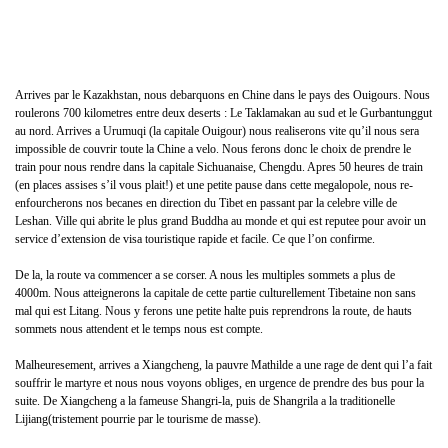
Arrives par le Kazakhstan, nous debarquons en Chine dans le pays des Ouigours. Nous
roulerons 700 kilometres entre deux deserts : Le Taklamakan au sud et le Gurbantunggut
au nord. Arrives a Urumuqi (la capitale Ouigour) nous realiserons vite qu’il nous sera
impossible de couvrir toute la Chine a velo. Nous ferons donc le choix de prendre le
train pour nous rendre dans la capitale Sichuanaise, Chengdu. Apres 50 heures de train
(en places assises s’il vous plait!) et une petite pause dans cette megalopole, nous re-
enfourcherons nos becanes en direction du Tibet en passant par la celebre ville de
Leshan. Ville qui abrite le plus grand Buddha au monde et qui est reputee pour avoir un
service d’extension de visa touristique rapide et facile. Ce que l’on confirme.
De la, la route va commencer a se corser. A nous les multiples sommets a plus de
4000m. Nous atteignerons la capitale de cette partie culturellement Tibetaine non sans
mal qui est Litang. Nous y ferons une petite halte puis reprendrons la route, de hauts
sommets nous attendent et le temps nous est compte.
Malheuresement, arrives a Xiangcheng, la pauvre Mathilde a une rage de dent qui l’a fait
souffrir le martyre et nous nous voyons obliges, en urgence de prendre des bus pour la
suite. De Xiangcheng a la fameuse Shangri-la, puis de Shangrila a la traditionelle
Lijiang(tristement pourrie par le tourisme de masse).