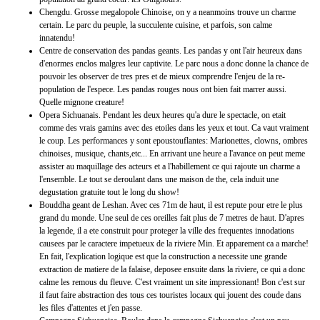
Chengdu. Grosse megalopole Chinoise, on y a neanmoins trouve un charme
certain. Le parc du peuple, la succulente cuisine, et parfois, son calme
innatendu!
Centre de conservation des pandas geants. Les pandas y ont l'air heureux dans
d'enormes enclos malgres leur captivite. Le parc nous a donc donne la chance de
pouvoir les observer de tres pres et de mieux comprendre l'enjeu de la re-
population de l'espece. Les pandas rouges nous ont bien fait marrer aussi.
Quelle mignone creature!
Opera Sichuanais. Pendant les deux heures qu'a dure le spectacle, on etait
comme des vrais gamins avec des etoiles dans les yeux et tout. Ca vaut vraiment
le coup. Les performances y sont epoustouflantes: Marionettes, clowns, ombres
chinoises, musique, chants,etc... En arrivant une heure a l'avance on peut meme
assister au maquillage des acteurs et a l'habillement ce qui rajoute un charme a
l'ensemble. Le tout se deroulant dans une maison de the, cela induit une
degustation gratuite tout le long du show!
Bouddha geant de Leshan. Avec ces 71m de haut, il est repute pour etre le plus
grand du monde. Une seul de ces oreilles fait plus de 7 metres de haut. D'apres
la legende, il a ete construit pour proteger la ville des frequentes innodations
causees par le caractere impetueux de la riviere Min. Et apparement ca a marche!
En fait, l'explication logique est que la construction a necessite une grande
extraction de matiere de la falaise, deposee ensuite dans la riviere, ce qui a donc
calme les remous du fleuve. C'est vraiment un site impressionant! Bon c'est sur
il faut faire abstraction des tous ces touristes locaux qui jouent des coude dans
les files d'attentes et j'en passe.