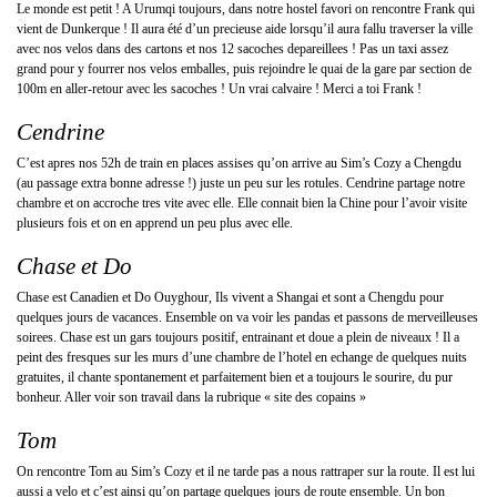
Le monde est petit ! A Urumqi toujours, dans notre hostel favori on rencontre Frank qui
vient de Dunkerque ! Il aura été d’un precieuse aide lorsqu’il aura fallu traverser la ville
avec nos velos dans des cartons et nos 12 sacoches depareillees ! Pas un taxi assez
grand pour y fourrer nos velos emballes, puis rejoindre le quai de la gare par section de
100m en aller-retour avec les sacoches ! Un vrai calvaire ! Merci a toi Frank !
Cendrine
C’est apres nos 52h de train en places assises qu’on arrive au Sim’s Cozy a Chengdu
(au passage extra bonne adresse !) juste un peu sur les rotules. Cendrine partage notre
chambre et on accroche tres vite avec elle. Elle connait bien la Chine pour l’avoir visite
plusieurs fois et on en apprend un peu plus avec elle.
Chase et Do
Chase est Canadien et Do Ouyghour, Ils vivent a Shangai et sont a Chengdu pour
quelques jours de vacances. Ensemble on va voir les pandas et passons de merveilleuses
soirees. Chase est un gars toujours positif, entrainant et doue a plein de niveaux ! Il a
peint des fresques sur les murs d’une chambre de l’hotel en echange de quelques nuits
gratuites, il chante spontanement et parfaitement bien et a toujours le sourire, du pur
bonheur. Aller voir son travail dans la rubrique « site des copains »
Tom
On rencontre Tom au Sim’s Cozy et il ne tarde pas a nous rattraper sur la route. Il est lui
aussi a velo et c’est ainsi qu’on partage quelques jours de route ensemble. Un bon