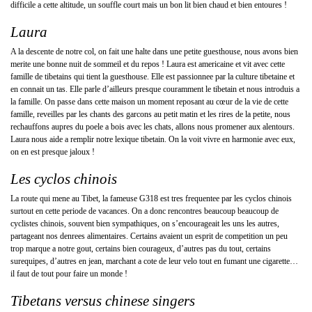
difficile a cette altitude, un souffle court mais un bon lit bien chaud et bien entoures !
Laura
A la descente de notre col, on fait une halte dans une petite guesthouse, nous avons bien
merite une bonne nuit de sommeil et du repos ! Laura est americaine et vit avec cette
famille de tibetains qui tient la guesthouse. Elle est passionnee par la culture tibetaine et
en connait un tas. Elle parle d’ailleurs presque couramment le tibetain et nous introduis a
la famille. On passe dans cette maison un moment reposant au cœur de la vie de cette
famille, reveilles par les chants des garcons au petit matin et les rires de la petite, nous
rechauffons aupres du poele a bois avec les chats, allons nous promener aux alentours.
Laura nous aide a remplir notre lexique tibetain. On la voit vivre en harmonie avec eux,
on en est presque jaloux !
Les cyclos chinois
La route qui mene au Tibet, la fameuse G318 est tres frequentee par les cyclos chinois
surtout en cette periode de vacances. On a donc rencontres beaucoup beaucoup de
cyclistes chinois, souvent bien sympathiques, on s’encourageait les uns les autres,
partageant nos denrees alimentaires. Certains avaient un esprit de competition un peu
trop marque a notre gout, certains bien courageux, d’autres pas du tout, certains
surequipes, d’autres en jean, marchant a cote de leur velo tout en fumant une cigarette…
il faut de tout pour faire un monde !
Tibetans versus chinese singers