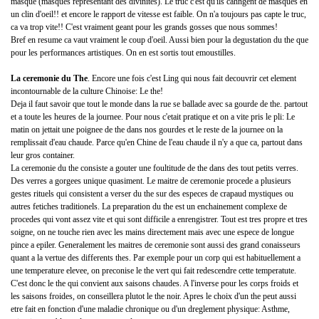
masque (masques representant des divinites). Le truc c'est qu'ils cahngent de masques en
un clin d'oeil!! et encore le rapport de vitesse est faible. On n'a toujours pas capte le truc,
ca va trop vite!! C'est vraiment geant pour les grands gosses que nous sommes!
Bref en resume ca vaut vraiment le coup d'oeil. Aussi bien pour la degustation du the que
pour les performances artistiques. On en est sortis tout emoustilles.
La ceremonie du The
. Encore une fois c'est Ling qui nous fait decouvrir cet element
incontournable de la culture Chinoise: Le the!
Deja il faut savoir que tout le monde dans la rue se ballade avec sa gourde de the. partout
et a toute les heures de la journee. Pour nous c'etait pratique et on a vite pris le pli: Le
matin on jettait une poignee de the dans nos gourdes et le reste de la journee on la
remplissait d'eau chaude. Parce qu'en Chine de l'eau chaude il n'y a que ca, partout dans
leur gros container.
La ceremonie du the consiste a gouter une foultitude de the dans des tout petits verres.
Des verres a gorgees unique quasiment. Le maitre de ceremonie procede a plusieurs
gestes rituels qui consistent a verser du the sur des especes de crapaud mystiques ou
autres fetiches traditionels. La preparation du the est un enchainement complexe de
procedes qui vont assez vite et qui sont difficile a enrengistrer. Tout est tres propre et tres
soigne, on ne touche rien avec les mains directement mais avec une espece de longue
pince a epiler. Generalement les maitres de ceremonie sont aussi des grand conaisseurs
quant a la vertue des differents thes. Par exemple pour un corp qui est habituellement a
une temperature elevee, on preconise le the vert qui fait redescendre cette temperatute.
C'est donc le the qui convient aux saisons chaudes. A l'inverse pour les corps froids et
les saisons froides, on conseillera plutot le the noir. Apres le choix d'un the peut aussi
etre fait en fonction d'une maladie chronique ou d'un dreglement physique: Asthme,