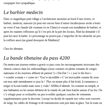
coequipier fort sympathique.
L
e barbier medecin
Dans ce magnifique petit village a l’architecture ancienne au bord d’une riviere, ce
barbier, medecin, masseur (et peut etre encore bien d’autres facultes)nous invite a boire
un verre d’eau chaude (de coutume ici en Chine) et voyant son installation de barbier, et
apres les maintes reflexions qu’il s’est pris de la part des locaux, Matt lui demande s’il
peut lui raser la barbe. Le personnage ne pourra pas s’empecher de lui rafraichir un peu
la coiffure aussi (au grand desespoir de Matthieu)!
Chez les tibetains
La bande tibetaine du pass 4200
On mettra une journee entiere a gravir ce pass sous les encouragements incessants des
chinois coinces dans les embouteillages (nous sommes en pleine semaine de conges
nationaux et les touristes affluent de partout !) « Dai Dai ! » « you’re the best »
« wonder woman » « come on ! You’re incredible » C’est incroyable comme Ils nous
ont tous aide mentalement ce jour la ! Plus on monte plus il fait froid, il commence a
neiger et la nuit tombe mais nous y voila ! 4200m d’altitude. Au sommet un temple, et
une habitation ou les moine debitent de la viande de yak bien fraiche autour d’un feu. On
s’y refugie pour se rechauffer un peu et enfiler quelques couches de vetements
supplementaires pour la descente. Lorsqu’on decide de repartir nos velos sont couverts
de neige, les cables de freinage et de transmission sont pris dans la glace. Sur la route on