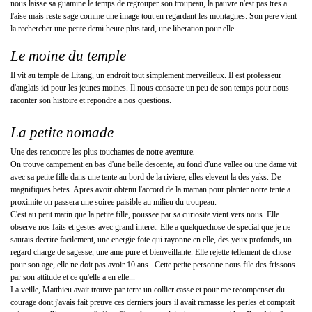
nous laisse sa guamine le temps de regrouper son troupeau, la pauvre n'est pas tres a
l'aise mais reste sage comme une image tout en regardant les montagnes. Son pere vient
la rechercher une petite demi heure plus tard, une liberation pour elle.
Le moine du temple
Il vit au temple de Litang, un endroit tout simplement merveilleux. Il est professeur
d'anglais ici pour les jeunes moines. Il nous consacre un peu de son temps pour nous
raconter son histoire et repondre a nos questions.
La petite nomade
Une des rencontre les plus touchantes de notre aventure
.
On trouve campement en bas d'une belle descente, au fond d'une vallee ou une dame vit
avec sa petite fille dans une tente au bord de la riviere, elles elevent la des yaks. De
magnifiques betes. Apres avoir obtenu l'accord de la maman pour planter notre tente a
proximite on passera une soiree paisible au milieu du troupeau.
C'est au petit matin que la petite fille, poussee par sa curiosite vient vers nous. Elle
observe nos faits et gestes avec grand interet. Elle a quelquechose de special que je ne
saurais decrire facilement, une energie fote qui rayonne en elle, des yeux profonds, un
regard charge de sagesse, une ame pure et bienveillante. Elle rejette tellement de chose
pour son age, elle ne doit pas avoir 10 ans...Cette petite personne nous file des frissons
par son attitude et ce qu'elle a en elle...
La veille, Matthieu avait trouve par terre un collier casse et pour me recompenser du
courage dont j'avais fait preuve ces derniers jours il avait ramasse les perles et comptait