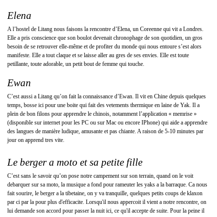
Elena
A l’hostel de Litang nous faisons la rencontre d’Elena, un Coreenne qui vit a Londres.
Elle a pris conscience que son boulot devenait chronophage de son quotidien, un gros
besoin de se retrouver elle-même et de profiter du monde qui nous entoure s’est alors
manifeste. Elle a tout claque et se laisse aller au gres de ses envies. Elle est toute
petillante, toute adorable, un petit bout de femme qui touche.
Ewan
C’est aussi a Litang qu’on fait la connaissance d’Ewan. Il vit en Chine depuis quelques
temps, bosse ici pour une boite qui fait des vetements thermique en laine de Yak. Il a
plein de bon filons pour apprendre le chinois, notamment l’application « memrise »
(disponible sur internet pour les PC ou sur Mac ou encore IPhone) qui aide a apprendre
des langues de manière ludique, amusante et pas chiante. A raison de 5-10 minutes par
jour on apprend tres vite.
Le berger a moto et sa petite fille
C’est sans le savoir qu’on pose notre campement sur son terrain, quand on le voit
debarquer sur sa moto, la musique a fond pour rameuter les yaks a la barraque. Ca nous
fait sourire, le berger a la tibetaine, on y va tranquille, quelques petits coups de klaxon
par ci par la pour plus d'efficacite. Lorsqu'il nous appercoit il vient a notre rencontre, on
lui demande son accord pour passer la nuit ici, ce qu'il accepte de suite. Pour la peine il