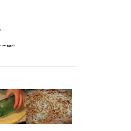
f
eurre fondu