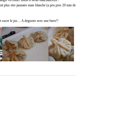
manger en entier sinon il seras malchanceux!!
doit plus etre jaunatre mais blanche (a peu pres 20 min de
t sucer le jus.... A deguster avec une biere!!