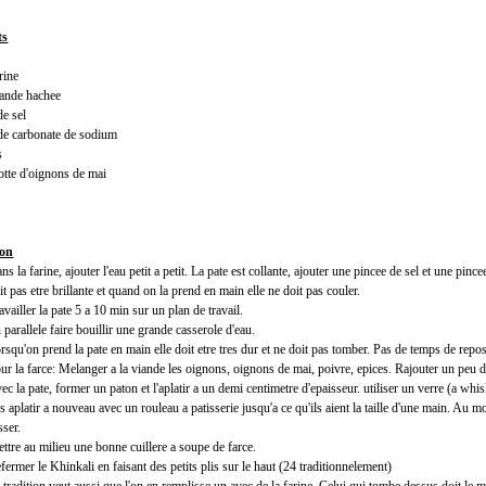
ts
rine
iande hachee
de sel
 de carbonate de sodium
s
botte d'oignons de mai
ion
ns la farine, ajouter l'eau petit a petit. La pate est collante, ajouter une pincee de sel et une pinc
it pas etre brillante et quand on la prend en main elle ne doit pas couler.
availler la pate 5 a 10 min sur un plan de travail.
 parallele faire bouillir une grande casserole d'eau.
rsqu'on prend la pate en main elle doit etre tres dur et ne doit pas tomber. Pas de temps de repos
ur la farce: Melanger a la viande les oignons, oignons de mai, poivre, epices. Rajouter un peu d'
ec la pate, former un paton et l'aplatir a un demi centimetre d'epaisseur. utiliser un verre (a w
s aplatir a nouveau avec un rouleau a patisserie jusqu'a ce qu'ils aient la taille d'une main. Au 
sser.
ttre au milieu une bonne cuillere a soupe de farce.
fermer le Khinkali en faisant des petits plis sur le haut (24 traditionnelement)