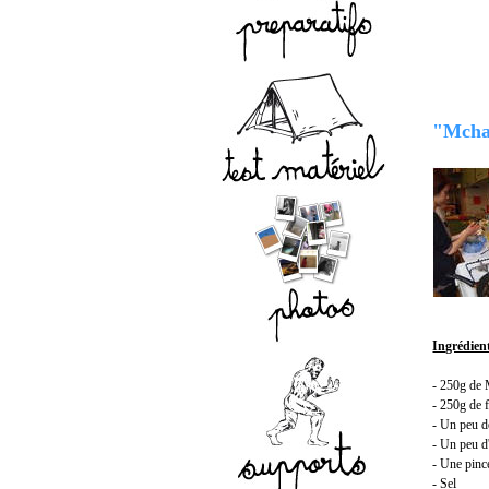
"Mcha
Ingrédien
- 250g de 
- 250g de 
- Un peu d
- Un peu d
- Une pinc
- Sel