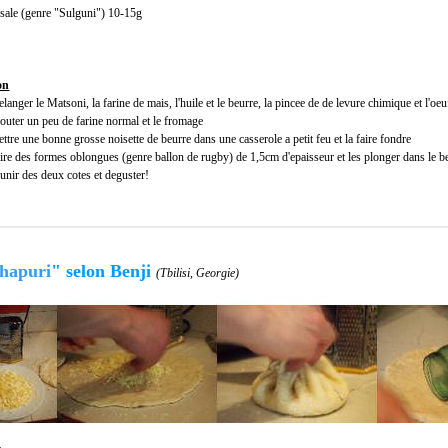
sale (genre "Sulguni") 10-15g
on
langer le Matsoni, la farine de mais, l'huile et le beurre, la pincee de de levure chimique et l'oeu
outer un peu de farine normal et le fromage
ttre une bonne grosse noisette de beurre dans une casserole a petit feu et la faire fondre
ire des formes oblongues (genre ballon de rugby) de 1,5cm d'epaisseur et les plonger dans le b
unir des deux cotes et deguster!
hapuri
"
selon Benji
(Tbilisi, Georgie)