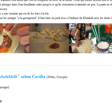
 tradition veut aussi que l'on en remplisse un avec de la farine. Celui qui tombe dessus doit le 
s plonger dans l'eau bouillante salee jusqu'a ce qu'ils remontent et attendre un peu. La patte ne 
isson)
 y a une variante qui est de les frire a la fin.
ur les manger "a la georgienne" il faut faire un petit trou a l'embase du Khinkali avec les dents e
khokhbili
"
selon Cecilia
(Tbilisi, Georgie)
ts