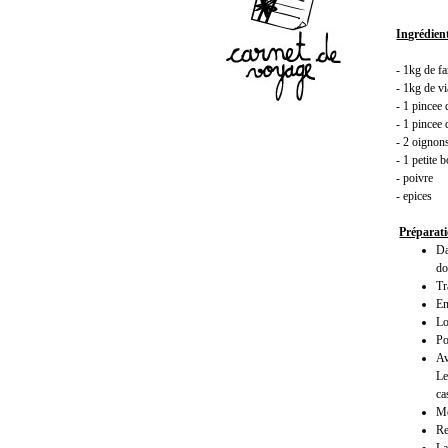
Ingrédien
- 1kg de fa
- 1kg de v
- 1 pincee 
- 1 pincee
- 2 oignon
- 1 petite 
- poivre
- epices
Préparat
Da
do
Tr
En
Lo
Po
Av
Le
ca
Me
Re