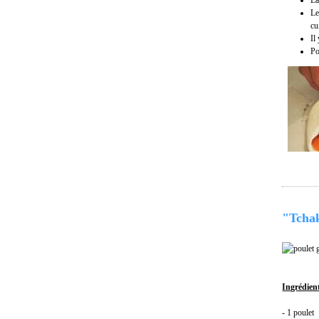
La
Le
cu
Il
Po
"Tcha
Ingrédien
- 1 poulet