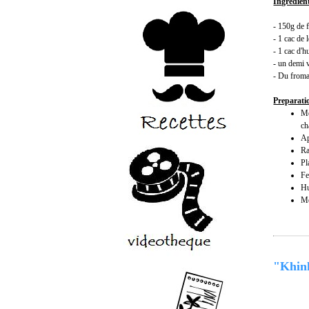
Ingrédien
- 150g de 
- 1 cac de 
- 1 cac d'h
- un demi 
- Du froma
Preparati
Me
ch
Ap
Ra
Pl
Fe
Hu
Me
"Khin