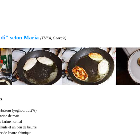
di
"
selon Maria
(Tbilisi, Georgie)
ts
Matsoni (yoghourt 3,2%)
farine de mais
e farine normal
'huile et un peu de beurre
ee de levure chimique