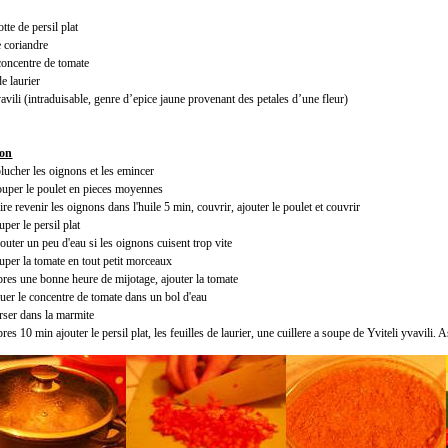
otte de persil plat
e coriandre
 concentre de tomate
de laurier
vavili (intraduisable, genre d’epice jaune provenant des petales d’une fleur)
ion
lucher les oignons et les emincer
uper le poulet en pieces moyennes
ire revenir les oignons dans l'huile 5 min, couvrir, ajouter le poulet et couvrir
uper le persil plat
outer un peu d'eau si les oignons cuisent trop vite
uper la tomate en tout petit morceaux
res une bonne heure de mijotage, ajouter la tomate
luer le concentre de tomate dans un bol d'eau
rser dans la marmite
res 10 min ajouter le persil plat, les feuilles de laurier, une cuillere a soupe de Yviteli yvavili.