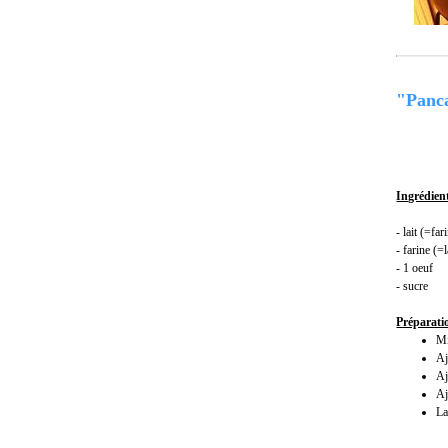
"Panc
Ingrédien
- lait (=far
- farine (=l
- 1 oeuf
- sucre
Préparati
Mi
Aj
Aj
Aj
La