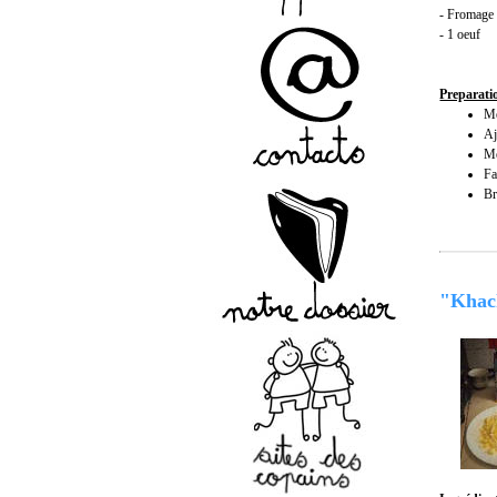
- Fromage 
- 1 oeuf
Preparati
Me
Aj
Me
Fa
Br
"Khac