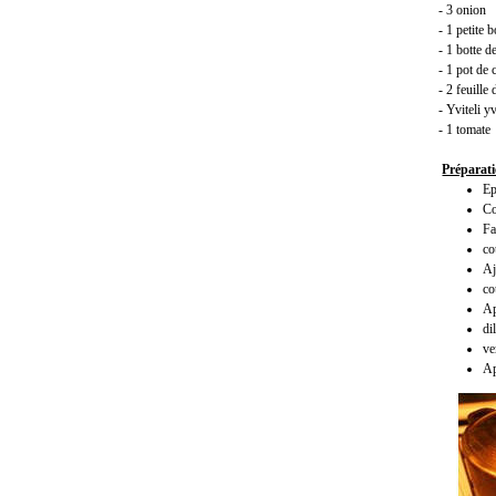
- 3 onion
- 1 petite b
- 1 botte d
- 1 pot de
- 2 feuille 
- Yviteli y
- 1 tomate
Préparat
Ep
Co
Fa
co
Aj
co
Ap
di
ve
Ap