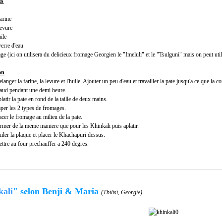
ts
farine
levure
uile
verre d'eau
ge (ici on utilisera du delicieux fromage Georgien le "Imeluli" et le "Tsulguni" mais on pe
on
langer la farine, la levure et l'huile. Ajouter un peu d'eau et travailler la pate jusqu'a ce que la
aud pendant une demi heure.
latir la pate en rond de la taille de deux mains.
per les 2 types de fromages.
acer le fromage au milieu de la pate.
rmer de la meme maniere que pour les Khinkali puis aplatir.
iler la plaque et placer le Khachapuri dessus.
ttre au four prechauffer a 240 degres.
kali
"
selon Benji & Maria
(Tbilisi, Georgie)