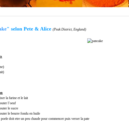
ake
"
selon Pete & Alice
(Peak District, England)
ts
ine)
ait)
on
xer la farine et le lait
outer l’oeuf
outer le sucre
outer le beurre fondu en huile
 poele doit etre un peu chaude pour commencer puis verser la pate